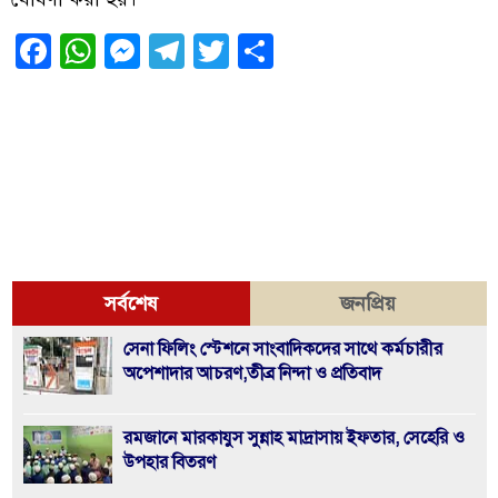
Facebook
WhatsApp
Messenger
Telegram
Twitter
Share
সর্বশেষ
জনপ্রিয়
সেনা ফিলিং স্টেশনে সাংবাদিকদের সাথে কর্মচারীর
অপেশাদার আচরণ,তীব্র নিন্দা ও প্রতিবাদ
রমজানে মারকাযুস সুন্নাহ মাদ্রাসায় ইফতার, সেহেরি ও
উপহার বিতরণ