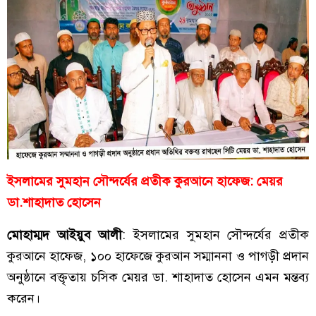
ইসলামের সুমহান সৌন্দর্যের প্রতীক কুরআনে হাফেজ: মেয়র
ডা.শাহাদাত হোসেন
মোহাম্মদ আইয়ুব আলী
: ইসলামের সুমহান সৌন্দর্যের প্রতীক
কুরআনে হাফেজ, ১০০ হাফেজে কুরআন সম্মাননা ও পাগড়ী প্রদান
অনুষ্ঠানে বক্তৃতায় চসিক মেয়র ডা. শাহাদাত হোসেন এমন মন্তব্য
করেন।