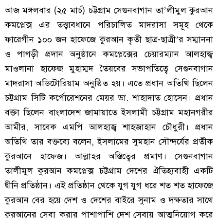
আজ মঙ্গলবার (২৫ মার্চ) চট্টগ্রাম সেগুনবাগান তা’লীমুল কুরআন
কমপ্লেক্স এর তত্ত্বাবধানে পরিচালিত মাদরাসা সমূহ থেকে
ফারেগীন ১০০ জন হাফেজে কুরআন কৃতী ছাত্র-ছাত্রী’র সম্মাননা
ও পাগড়ী প্রদান অনুষ্ঠানে কমপ্লেক্সের চেয়ারম্যান আলহাজ্ব
মাওলানা হাফেজ মুহাম্মদ তৈয়বের সভাপতিত্বে সেগুনবাগান
মাদরাসা অডিটোরিয়াম অনুষ্ঠিত হয়। এতে প্রধান অতিথি ছিলেন
চট্টগ্রাম সিটি কর্পোরেশনের মেয়র ডা. শাহাদাত হোসেন। প্রধান
বক্তা ছিলেন বাংলাদেশ জামায়াতে ইসলামী চট্টগ্রাম মহানগরীর
আমীর, সাবেক এমপি আলহাজ্ব শাহজাহান চৌধুরী। প্রধান
অতিথি তার বক্তব্যে বলেন, ইসলামের সুমহান সৌন্দর্যের প্রতীক
কুরআনে হাফেজ। আল্লাহর অস্তিত্বের প্রমাণ। সেগুনবাগান
তালীমুল কুরআন কমপ্লেক্স চট্টগ্রাম দেশের ঐতিহ্যবাহী একটি
দ্বীনি প্রতিষ্ঠান। এই প্রতিষ্ঠান থেকে যুগ যুগ ধরে শত শত হাফেজে
কুরআন বের হয়ে দেশ ও দেশের বাইরে সুনাম ও দক্ষতার সাথে
কুরআনের সেবা করার পাশাপাশি দেশ সেবায় আত্মনিয়োগ করে