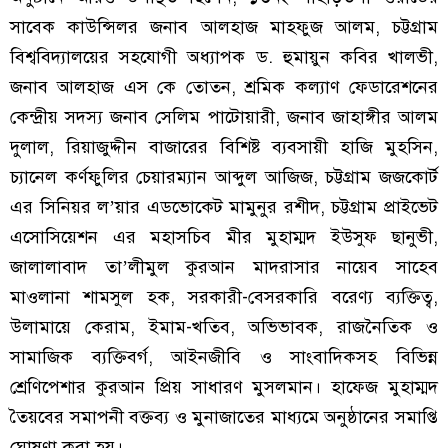
সাবেক কাউন্সিলর জনাব আলহাজ মাহফুজ আলম, চট্টগ্রাম
বিশ্ববিদ্যালয়ের সহযোগী অধ্যাপক ড. হুমায়ুন কবির খালভী,
জনাব আলহাজ এস কে তোতন, শ্রমিক কল্যাণ ফেডারেশনের
কেন্দ্রীয় সদস্য জনাব সেলিম পাটোয়ারী, জনাব জাহাঙ্গীর আলম
দুলাল, রিয়াজুদ্দীন বাজারের বিশিষ্ট ব্যবসায়ী হাজি মুহসিন,
চ্যানেল কর্ণফুলির চেয়ারম্যান আব্দুল আজিজ, চট্টগ্রাম জজকোর্ট
এর সিনিয়র ল’য়ার এডভোকেট মামুনুর রশীদ, চট্টগ্রাম প্রাইভেট
এসোসিয়েশন এর মহাসচিব মীর মুহাম্মদ ইউসুফ ছানুভী,
জালালাবাদ তা’লীমুল কুরআন মাদরাসার নায়েব সাহেব
মাওলানা শামসুল হক, সরকারী-বেসরকারি বরেণ্য ব্যক্তিত্ব,
উলামায়ে কেরাম, ইমাম-খতিব, অভিভাবক, রাজনৈতিক ও
সামাজিক ব্যক্তিবর্গ, আইনজীবি ও সাংবাদিকসহ বিভিন্ন
শ্রেণিপেশার কুরআন প্রিয় সাধারণ মুসলমান। হাফেজ মুহাম্মদ
তৈয়বের সমাপনী বক্তব্য ও মুনাজাতের মাধ্যমে অনুষ্ঠানের সমাপ্তি
ঘোষণা করা হয়।