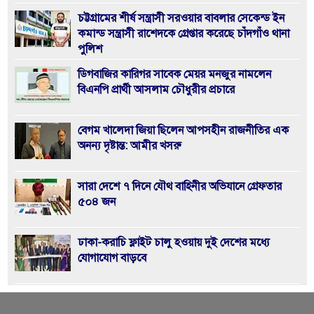
চট্টগ্রামের শীর্ষ সন্ত্রাসী সরওয়ার বাবলার সেকেন্ড ইন
কমান্ড সন্ত্রাসী রাশেদকে গ্রেপ্তার করেছে চাঁদগাঁও থানা
পুলিশ
ডিগবাজির কারিগর সাবেক মেয়র মনজুর নামলেন
বিএনপি প্রার্থী আসলাম চৌধুরীর প্রচারে
বেগম খালেদা জিয়া ছিলেন আপসহীন রাজনীতির এক
অনন্য দৃষ্টান্ত: আমীর খসরু
সারা দেশে ৭ দিনে যৌথ বাহিনীর অভিযানে গ্রেফতার
৫০৪ জন
ঢাকা-করাচি ফ্লাইট চালু হওয়ায় দুই দেশের মধ্যে
যোগাযোগ বাড়বে
জুলাই সনদ’ বাস্তবায়নে ১২ ফেব্রুয়ারির নির্বাচন হবে
ইতিহাসের মাইলফলক