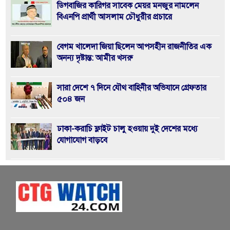
ডিগবাজির কারিগর সাবেক মেয়র মনজুর নামলেন
বিএনপি প্রার্থী আসলাম চৌধুরীর প্রচারে
বেগম খালেদা জিয়া ছিলেন আপসহীন রাজনীতির এক
অনন্য দৃষ্টান্ত: আমীর খসরু
সারা দেশে ৭ দিনে যৌথ বাহিনীর অভিযানে গ্রেফতার
৫০৪ জন
ঢাকা-করাচি ফ্লাইট চালু হওয়ায় দুই দেশের মধ্যে
যোগাযোগ বাড়বে
জুলাই সনদ’ বাস্তবায়নে ১২ ফেব্রুয়ারির নির্বাচন হবে
ইতিহাসের মাইলফলক
খুলশীতে জামায়াত প্রার্থী হেলালীর গণসংযোগে হামলা,
আহত ৮