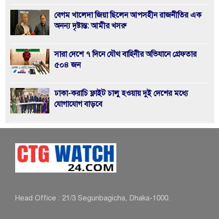
বেগম খালেদা জিয়া ছিলেন আপসহীন রাজনীতির এক
অনন্য দৃষ্টান্ত: আমীর খসরু
সারা দেশে ৭ দিনে যৌথ বাহিনীর অভিযানে গ্রেফতার
৫০৪ জন
ঢাকা-করাচি ফ্লাইট চালু হওয়ায় দুই দেশের মধ্যে
যোগাযোগ বাড়বে
জুলাই সনদ’ বাস্তবায়নে ১২ ফেব্রুয়ারির নির্বাচন হবে
ইতিহাসের মাইলফলক
খুলশীতে জামায়াত প্রার্থী হেলালীর গণসংযোগে হামলা,
আহত ৮
Head Office : 21/3 Segunbagicha, Dhaka-1000.
আসন্ন জাতীয় সংসদ নির্বাচনে পুলিশ নিরপেক্ষতা-