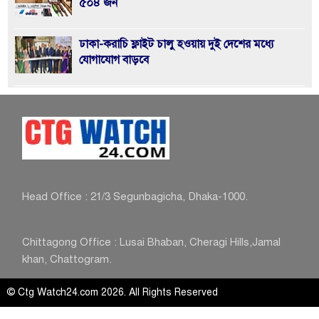
৫০৪ জন
ঢাকা-করাচি ফ্লাইট চালু হওয়ায় দুই দেশের মধ্যে
যোগাযোগ বাড়বে
জুলাই সনদ’ বাস্তবায়নে ১২ ফেব্রুয়ারির নির্বাচন হবে
ইতিহাসের মাইলফলক
খুলশীতে জামায়াত প্রার্থী হেলালীর গণসংযোগে হামলা,
আহত ৮
Head Office : 21/3 Segunbagicha, Dhaka-1000.
আসন্ন জাতীয় সংসদ নির্বাচনে পুলিশ নিরপেক্ষতা-
পেশাদারিত্বের প্রমাণ রাখবে: আইজিপি
Chittagong Office : Lusai Bhaban, Cheragi Hills,Jamal
khan, Chattogram.
© Ctg Watch24.com 2026. All Rights Reserved