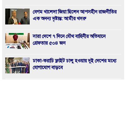
বেগম খালেদা জিয়া ছিলেন আপসহীন রাজনীতির
এক অনন্য দৃষ্টান্ত: আমীর খসরু
সারা দেশে ৭ দিনে যৌথ বাহিনীর অভিযানে
গ্রেফতার ৫০৪ জন
ঢাকা-করাচি ফ্লাইট চালু হওয়ায় দুই দেশের মধ্যে
যোগাযোগ বাড়বে
জুলাই সনদ’ বাস্তবায়নে ১২ ফেব্রুয়ারির নির্বাচন হবে
ইতিহাসের মাইলফলক
খুলশীতে জামায়াত প্রার্থী হেলালীর গণসংযোগে
হামলা, আহত ৮
আসন্ন জাতীয় সংসদ নির্বাচনে পুলিশ নিরপেক্ষতা-