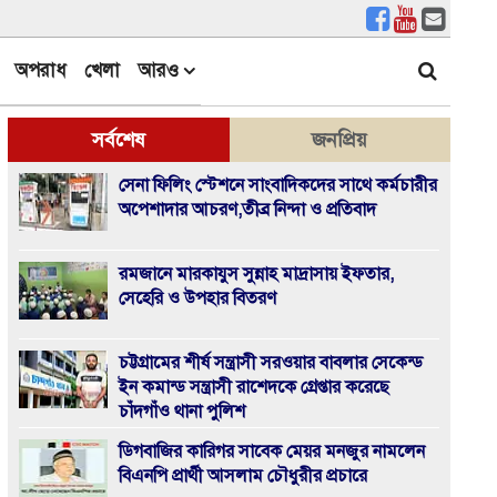
অপরাধ
খেলা
আরও
সর্বশেষ
জনপ্রিয়
সেনা ফিলিং স্টেশনে সাংবাদিকদের সাথে কর্মচারীর
অপেশাদার আচরণ,তীব্র নিন্দা ও প্রতিবাদ
রমজানে মারকাযুস সুন্নাহ মাদ্রাসায় ইফতার,
সেহেরি ও উপহার বিতরণ
চট্টগ্রামের শীর্ষ সন্ত্রাসী সরওয়ার বাবলার সেকেন্ড
ইন কমান্ড সন্ত্রাসী রাশেদকে গ্রেপ্তার করেছে
চাঁদগাঁও থানা পুলিশ
ডিগবাজির কারিগর সাবেক মেয়র মনজুর নামলেন
বিএনপি প্রার্থী আসলাম চৌধুরীর প্রচারে