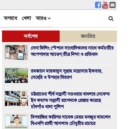
অপরাধ
খেলা
আরও
সর্বশেষ
জনপ্রিয়
সেনা ফিলিং স্টেশনে সাংবাদিকদের সাথে কর্মচারীর
অপেশাদার আচরণ,তীব্র নিন্দা ও প্রতিবাদ
রমজানে মারকাযুস সুন্নাহ মাদ্রাসায় ইফতার,
সেহেরি ও উপহার বিতরণ
চট্টগ্রামের শীর্ষ সন্ত্রাসী সরওয়ার বাবলার সেকেন্ড
ইন কমান্ড সন্ত্রাসী রাশেদকে গ্রেপ্তার করেছে
চাঁদগাঁও থানা পুলিশ
ডিগবাজির কারিগর সাবেক মেয়র মনজুর নামলেন
বিএনপি প্রার্থী আসলাম চৌধুরীর প্রচারে