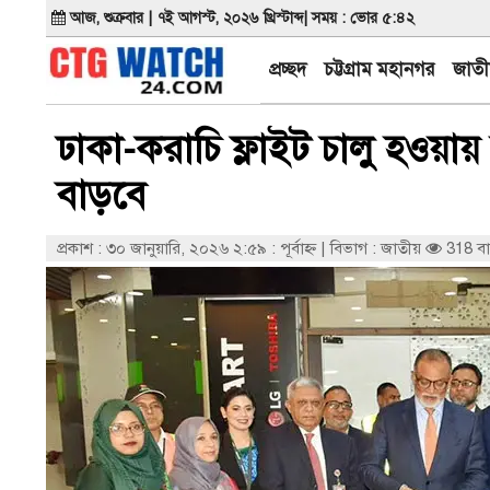
আজ, শুক্রবার | ৭ই আগস্ট, ২০২৬ খ্রিস্টাব্দ| সময় : ভোর ৫:৪২
প্রচ্ছদ
চট্টগ্রাম মহানগর
জাতী
ঢাকা-করাচি ফ্লাইট চালু হওয়া
বাড়বে
প্রকাশ : ৩০ জানুয়ারি, ২০২৬ ২:৫৯ : পূর্বাহ্ণ
|
বিভাগ : জাতীয়
318 ব