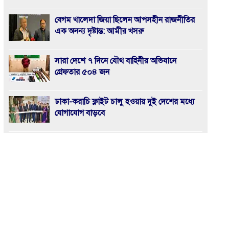
বেগম খালেদা জিয়া ছিলেন আপসহীন রাজনীতির
এক অনন্য দৃষ্টান্ত: আমীর খসরু
সারা দেশে ৭ দিনে যৌথ বাহিনীর অভিযানে
গ্রেফতার ৫০৪ জন
ঢাকা-করাচি ফ্লাইট চালু হওয়ায় দুই দেশের মধ্যে
যোগাযোগ বাড়বে
জুলাই সনদ’ বাস্তবায়নে ১২ ফেব্রুয়ারির নির্বাচন হবে
ইতিহাসের মাইলফলক
খুলশীতে জামায়াত প্রার্থী হেলালীর গণসংযোগে
হামলা, আহত ৮
আসন্ন জাতীয় সংসদ নির্বাচনে পুলিশ নিরপেক্ষতা-