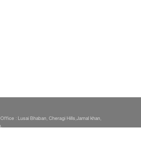
Office : Lusai Bhaban, Cheragi Hills,Jamal khan,
.