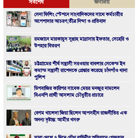
সর্বশেষ
জনপ্রিয়
সেনা ফিলিং স্টেশনে সাংবাদিকদের সাথে কর্মচারীর
অপেশাদার আচরণ,তীব্র নিন্দা ও প্রতিবাদ
রমজানে মারকাযুস সুন্নাহ মাদ্রাসায় ইফতার, সেহেরি ও
উপহার বিতরণ
চট্টগ্রামের শীর্ষ সন্ত্রাসী সরওয়ার বাবলার সেকেন্ড ইন
কমান্ড সন্ত্রাসী রাশেদকে গ্রেপ্তার করেছে চাঁদগাঁও থানা
পুলিশ
ডিগবাজির কারিগর সাবেক মেয়র মনজুর নামলেন
বিএনপি প্রার্থী আসলাম চৌধুরীর প্রচারে
বেগম খালেদা জিয়া ছিলেন আপসহীন রাজনীতির এক
অনন্য দৃষ্টান্ত: আমীর খসরু
সারা দেশে ৭ দিনে যৌথ বাহিনীর অভিযানে গ্রেফতার