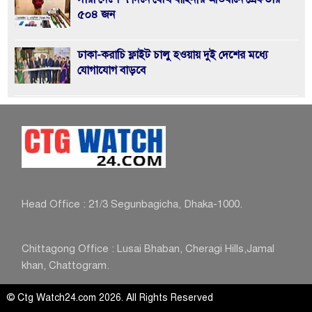
৫০৪ জন
ঢাকা-করাচি ফ্লাইট চালু হওয়ায় দুই দেশের মধ্যে
যোগাযোগ বাড়বে
জুলাই সনদ’ বাস্তবায়নে ১২ ফেব্রুয়ারির নির্বাচন হবে
ইতিহাসের মাইলফলক
খুলশীতে জামায়াত প্রার্থী হেলালীর গণসংযোগে হামলা,
আহত ৮
Head Office : 21/3 Segunbagicha, Dhaka-1000.
আসন্ন জাতীয় সংসদ নির্বাচনে পুলিশ নিরপেক্ষতা-
পেশাদারিত্বের প্রমাণ রাখবে: আইজিপি
Chittagong Office : Lusai Bhaban, Cheragi Hills,Jamal
khan, Chattogram.
© Ctg Watch24.com 2026. All Rights Reserved