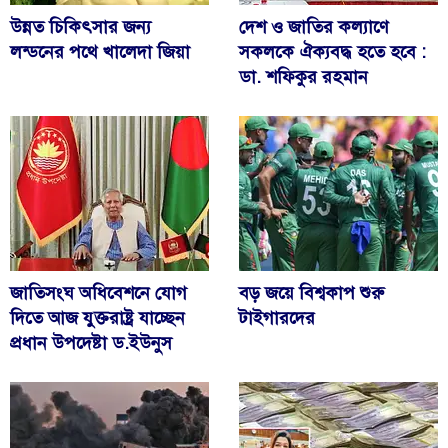
উন্নত চিকিৎসার জন্য
দেশ ও জাতির কল্যাণে
লন্ডনের পথে খালেদা জিয়া
সকলকে ঐক্যবদ্ধ হতে হবে :
ডা. শফিকুর রহমান
জাতিসংঘ অধিবেশনে যোগ
বড় জয়ে বিশ্বকাপ শুরু
দিতে আজ যুক্তরাষ্ট্র যাচ্ছেন
টাইগারদের
প্রধান উপদেষ্টা ড.ইউনুস