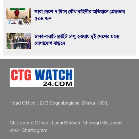
সারা দেশে ৭ দিনে যৌথ বাহিনীর অভিযানে গ্রেফতার
৫০৪ জন
ঢাকা-করাচি ফ্লাইট চালু হওয়ায় দুই দেশের মধ্যে
যোগাযোগ বাড়বে
জুলাই সনদ’ বাস্তবায়নে ১২ ফেব্রুয়ারির নির্বাচন হবে
ইতিহাসের মাইলফলক
খুলশীতে জামায়াত প্রার্থী হেলালীর গণসংযোগে হামলা,
আহত ৮
Head Office : 21/3 Segunbagicha, Dhaka-1000.
আসন্ন জাতীয় সংসদ নির্বাচনে পুলিশ নিরপেক্ষতা-
পেশাদারিত্বের প্রমাণ রাখবে: আইজিপি
Chittagong Office : Lusai Bhaban, Cheragi Hills,Jamal
khan, Chattogram.